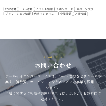
CSR活動
SDGs活動
イベント情報
スポンサード
スポーツ支援
プロモーション情報
代表インタビュー
企業情報
店舗情報
Contact us
お問い合わせ
アールケイエンタープライズは、小売・買取などリユース事
業や、質融資、オークションなどさまざまな事業を展開して
います。
当社に関するご相談やお問い合わせは、以下よりお気軽にご
連絡ください。