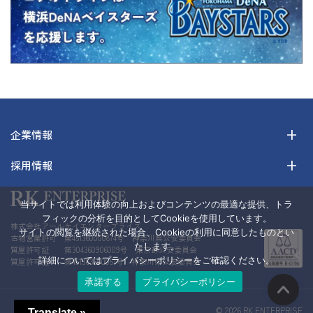
企業情報
採用情報
当サイトでは利用体験の向上およびコンテンツの最適な提供、トラ
フィックの分析を目的としてCookieを使用しています。
株式会社アールケイエンタープライズ
サイトの閲覧を継続された場合、Cookieの利用に同意したものとい
古物営業許可 第451360000874号 神奈川県公安委員会
たします。
質屋許可証 第304360906009号 東京都公安委員会
詳細についてはプライバシーポリシーをご確認ください。
質屋許可証 第451363600051号 神奈川県公安委員会
承諾する
プライバシーポリシー
© 2026 RK ENTERPRISE
Translate »
Translate »