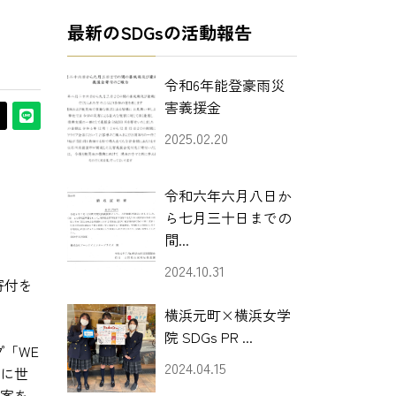
最新のSDGsの活動報告
令和6年能登豪雨災
害義援金
2025.02.20
令和六年六月八日か
ら七月三十日までの
間...
2024.10.31
寄付を
横浜元町×横浜女学
。
院 SDGs PR ...
「WE
2024.04.15
に世
案を