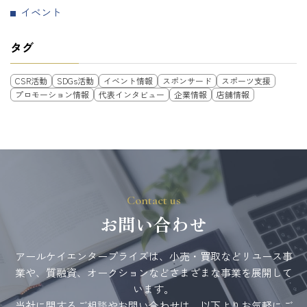
イベント
タグ
CSR活動
SDGs活動
イベント情報
スポンサード
スポーツ支援
プロモーション情報
代表インタビュー
企業情報
店舗情報
Contact us
お問い合わせ
アールケイエンタープライズは、小売・買取などリユース事
業や、質融資、オークションなどさまざまな事業を展開して
います。
当社に関するご相談やお問い合わせは、以下よりお気軽にご