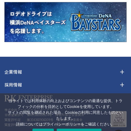
企業情報
採用情報
当サイトでは利用体験の向上およびコンテンツの最適な提供、トラ
フィックの分析を目的としてCookieを使用しています。
株式会社アールケイエンタープライズ
サイトの閲覧を継続された場合、Cookieの利用に同意したものとい
古物営業許可 第451360000874号 神奈川県公安委員会
たします。
質屋許可証 第304360906009号 東京都公安委員会
詳細についてはプライバシーポリシーをご確認ください。
質屋許可証 第451363600051号 神奈川県公安委員会